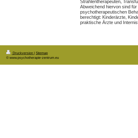
Strahlentherapeuten, Transf
Abweichend hiervon sind für
psychotherapeutischen Behan
berechtigt: Kinderärzte, Kin
praktische Ärzte und Internis
Druckversion
|
Sitemap
© www.psychotherapie-zentrum.eu