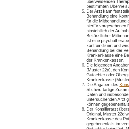
überweisenden Therape
bestimmten Überweisu
Der Arzt kann feststel
Behandlung eine Kontra
für die Mitbehandlung e
hierfür vorgesehenen 
hinsichtlich der Aufn
Bei ärztlicher Mitbeha
Ist eine psychotherap
kontraindiziert und wir
Behandlung bei der Ver
Krankenkasse eine Be
der Krankenkassen.
Die folgenden Angaben 
(Muster 22a), den Kons
Gutachter oder Obergu
Krankenkasse (Muster 2
Die Angaben des
Konsi
Stichwortartige Zusa
Daten und insbesonde
untersuchenden Arzt g
können gegebenenfalls
Der Konsiliararzt übe
Original, Muster 22d wi
Krankenkasse des Pati
gegebenenfalls im ve
Gutachter beigefügt, M