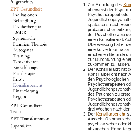
Allgemeines
Zur Einholung des
Kons
ZPT Gesundheit
überweist der Psychol
Indikationen
Psychotherapeut oder 
Jugendlichenpsychoth
Behandlung
spätestens nach Been
Psychotherapie
probatorischen Sitzun
EMDR
der Psychotherapie de
Systemische
einen Konsiliararzt. Au
Familien Therapie
Überweisung hat er de
eine kurze Information
Autogenes
erhobenen Befunde und
Training
zur Durchführung eine
Testverfahren
zukommen zu lassen.
Einzeltherapie
Der Konsiliararzt hat 
Paartherapie
Konsiliarbericht nach 
Info´s
den Psychologischen
Psychotherapeuten ode
Konsiliarbericht
Jugendlichenpsychoth
Finanzierung
des Patienten zu erste
Regeln
Psychotherapeuten ode
Jugendlichenpsychothe
ZPT Gesundheit -
drei Wochen nach der 
Team
Der
Konsiliarbericht
is
ZPT Transformation
Ausschluß somatische
psychiatrischer oder k
Supervision
abzugeben. Er sollte 