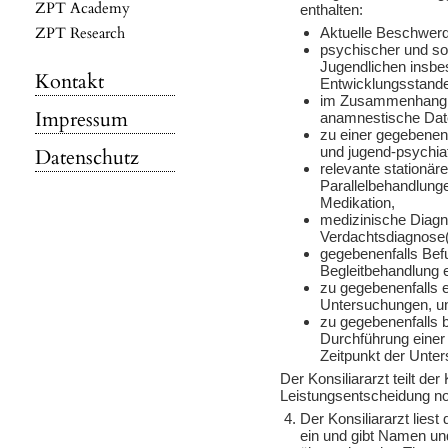
ZPT Academy
enthalten:
ZPT Research
Aktuelle Beschwerd
psychischer und so
Jugendlichen insbe
Kontakt
Entwicklungsstande
im Zusammenhang m
Impressum
anamnestische Dat
zu einer gegebenenf
und jugend-psychia
Datenschutz
relevante stationär
Parallelbehandlunge
Medikation,
medizinische Diagno
Verdachtsdiagnose(
gegebenenfalls Befu
Begleitbehandlung 
zu gegebenenfalls e
Untersuchungen, u
zu gegebenenfalls b
Durchführung eine
Zeitpunkt der Unte
Der Konsiliararzt teilt de
Leistungsentscheidung n
Der Konsiliararzt lies
ein und gibt Namen 