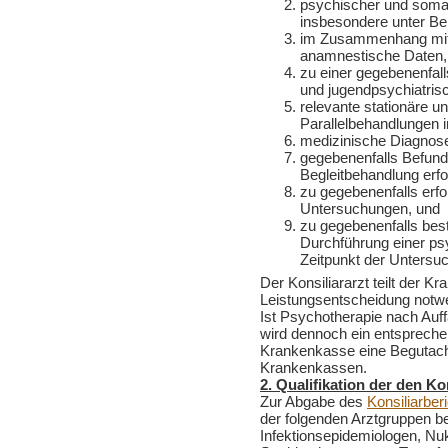
psychischer und somat
insbesondere unter Be
im Zusammenhang mit 
anamnestische Daten,
zu einer gegebenenfall
und jugendpsychiatris
relevante stationäre u
Parallelbehandlungen i
medizinische Diagnose(
gegebenenfalls Befunde,
Begleitbehandlung erf
zu gegebenenfalls erfo
Untersuchungen, und
zu gegebenenfalls best
Durchführung einer p
Zeitpunkt der Untersu
Der Konsiliararzt teilt der Kr
Leistungsentscheidung notw
Ist Psychotherapie nach Auff
wird dennoch ein entsprechen
Krankenkasse eine Begutach
Krankenkassen.
2. Qualifikation der den K
Zur Abgabe des
Konsiliarber
der folgenden Arztgruppen be
Infektionsepidemiologen, Nu