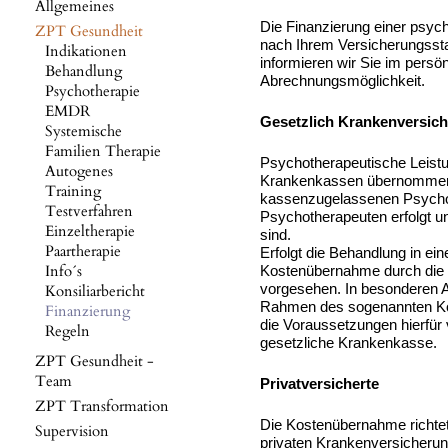
Allgemeines
Die Finanzierung einer psyc
ZPT Gesundheit
nach Ihrem Versicherungssta
Indikationen
informieren wir Sie im persö
Behandlung
Abrechnungsmöglichkeit.
Psychotherapie
EMDR
Gesetzlich Krankenversich
Systemische
Familien Therapie
Psychotherapeutische Leist
Autogenes
Krankenkassen übernommen w
Training
kassenzugelassenen Psycho
Testverfahren
Psychotherapeuten erfolgt un
Einzeltherapie
sind.
Paartherapie
Erfolgt die Behandlung in ei
Info´s
Kostenübernahme durch die g
vorgesehen. In besonderen A
Konsiliarbericht
Rahmen des sogenannten Kos
Finanzierung
die Voraussetzungen hierfür 
Regeln
gesetzliche Krankenkasse.
ZPT Gesundheit -
Team
Privatversicherte
ZPT Transformation
Die Kostenübernahme richtet 
Supervision
privaten Krankenversicherun