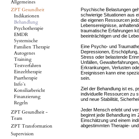
Allgemeines
ZPT Gesundheit
Psychische Belastungen gehö
schwierige Situationen aus e
Indikationen
die eigenen Ressourcen jedo
Behandlung
Lebensereignisse, anhaltend
Psychotherapie
traumatische Erfahrungen kö
EMDR
beeinträchtigen und die Lebe
Systemische
Familien Therapie
Eine Psycho- und Traumathe
Depressionen, Erschöpfung, 
Autogenes
Stress oder belastende Erin
Training
Unfällen, Gewalterfahrungen
Testverfahren
Erkrankungen, Verlusten od
Einzeltherapie
Ereignissen kann eine spezial
Paartherapie
sein.
Info´s
Ziel der Behandlung ist es, 
Konsiliarbericht
individuelle Ressourcen zu s
Finanzierung
und neue Stabilität, Sicherhe
Regeln
Jeder Mensch erlebt und vera
ZPT Gesundheit -
beginnt jede Behandlung im Z
Team
Einschätzung und einem indivi
ZPT Transformation
abgestimmten Therapie- und
Supervision