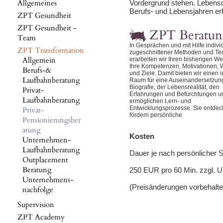
Allgemeines
Vordergrund stehen. Lebensqu
Berufs- und Lebensjahren er
ZPT Gesundheit
ZPT Gesundheit -
ZPT Beratun
Team
In Gesprächen und mit Hilfe indivi
ZPT Transformation
zugeschnittener Methoden und Te
Allgemein
erarbeiten wir Ihren bisherigen W
Ihre Kompetenzen, Motivationen,
Berufs-&
und Ziele. Damit bieten wir einen 
Laufbahnberatung
Raum für eine Auseinandersetzung
Biografie, der Lebensrealität, den
Privat-
Erfahrungen und Befürchtungen u
Laufbahnberatung
ermöglichen Lern- und
Entwicklungsprozesse. Sie entde
Privat-
fördern persönliche
Pensionierungsber
atung
Kosten
Unternehmen-
Laufbahnberatung
Dauer je nach persönlicher S
Outplacement
Beratung
250 EUR pro 60 Min. zzgl. U
Unternehmens-
(Preisänderungen vorbehalte
nachfolge
Supervision
ZPT Academy